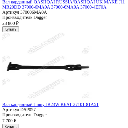
Вал карданный QASHQAI RUSSIA/QASHQAI UK MAKE J11
MR20DD 37000-6MA0A 37000-6MA0A 37000-4EF0A
Артикул
370006MA0A
Производитель
Dagger
23 800 ₽
Купить
Вал карданный Jimny JB23W K6AT 27101-81A51
Артикул
DSP057
Производитель
Dagger
7 700 ₽
Купить