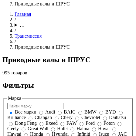
Приводные валы и ШРУС
Главная
/
…
/
Трансмиссия
/
Приводные валы и ШРУС
Приводные валы и ШРУС
995 товаров
Фильтры
Марка
Все марки
Audi
BAIC
BMW
BYD
Brilliance
Changan
Chery
Chevrolet
Daihatsu
Dong Feng
Exeed
FAW
Ford
Foton
Geely
Great Wall
Hafei
Haima
Haval
Hawtai
Honda
Hyundai
Infiniti
Isuzu
JAC