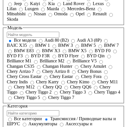
Jeep
Kaiyi
Kia
Land Rover
Lexus
Lifan
Luxgen
Mazda
Mercedes-Benz
Mitsubishi
Nissan
Omoda
Opel
Renault
Skoda
Модель
Все модели
Audi 80 (B2)
Audi A3 (8P)
BAIC X35
BMW 1
BMW 3
BMW 5
BMW 7
BMW E83
BMW X3
BMW X5
BYD F0
BYD F3
BYD F3R
BYD Flyer
BYD Qin
Brilliance M1
Brilliance M2
Brilliance V5
Changan CS35
Changan Hunter
Chery Amulet
Chery Arrizo 7
Chery Arrizo 8
Chery Bonus
Chery Cross Eastar
Chery Eastar
Chery Fora
Chery Indis
Chery Karry
Chery Kimo
Chery M11
Chery M12
Chery QQ
Chery QQ6
Chery
Tiggo
Chery Tiggo 2
Chery Tiggo 3
Chery Tiggo 4
Chery Tiggo 5
Chery Tiggo 7
Категория
Все категории
Трансмиссия / Приводные валы и
ШРУС
Аккумуляторы
Аксессуары и