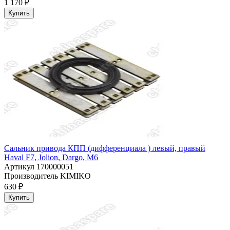
1 170 ₽
Купить
Сальник привода КПП (дифференциала ) левый, правый
Haval F7, Jolion, Dargo, M6
Артикул
170000051
Производитель
KIMIKO
630 ₽
Купить