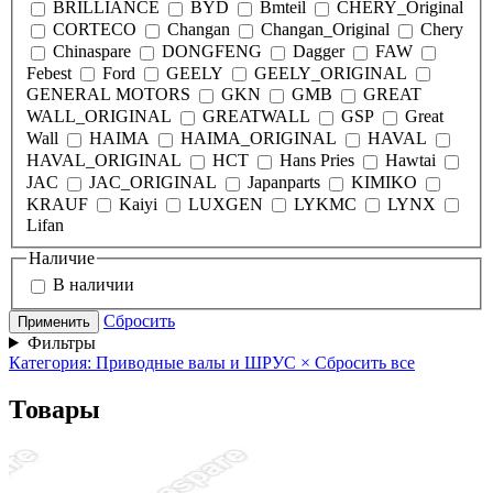
BRILLIANCE
BYD
Bmteil
CHERY_Original
CORTECO
Changan
Changan_Original
Chery
Chinaspare
DONGFENG
Dagger
FAW
Febest
Ford
GEELY
GEELY_ORIGINAL
GENERAL MOTORS
GKN
GMB
GREAT
WALL_ORIGINAL
GREATWALL
GSP
Great
Wall
HAIMA
HAIMA_ORIGINAL
HAVAL
HAVAL_ORIGINAL
HCT
Hans Pries
Hawtai
JAC
JAC_ORIGINAL
Japanparts
KIMIKO
KRAUF
Kaiyi
LUXGEN
LYKMC
LYNX
Lifan
Наличие
В наличии
Сбросить
Применить
Фильтры
Категория: Приводные валы и ШРУС
×
Сбросить все
Товары