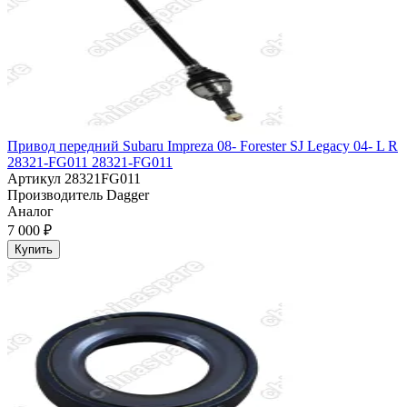
Привод передний Subaru Impreza 08- Forester SJ Legacy 04- L R
28321-FG011 28321-FG011
Артикул
28321FG011
Производитель
Dagger
Аналог
7 000 ₽
Купить