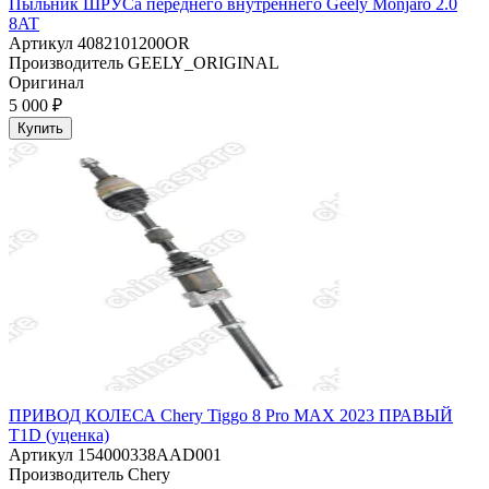
Пыльник ШРУСа переднего внутреннего Geely Monjaro 2.0
8AT
Артикул
4082101200OR
Производитель
GEELY_ORIGINAL
Оригинал
5 000 ₽
Купить
ПРИВОД КОЛЕСА Chery Tiggo 8 Pro MAX 2023 ПРАВЫЙ
T1D (уценка)
Артикул
154000338AAD001
Производитель
Chery