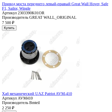
Привод моста переднего левый-правый Great Wall Hover, Safe
F1, Sailor, Wingle
Артикул
2303390K01OR
Производитель
GREAT WALL_ORIGINAL
7 500 ₽
Купить
Хаб механический UAZ Patriot AVM-410
Артикул
AVM410
Производитель
Bmteil
2 250 ₽