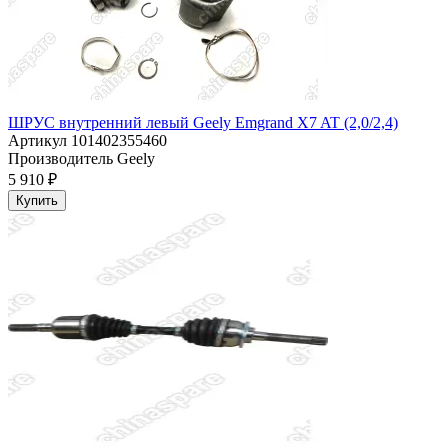
ШРУС внутренний левый Geely Emgrand X7 AT (2,0/2,4)
Артикул
101402355460
Производитель
Geely
5 910 ₽
Купить