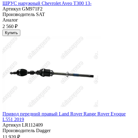
ШРУС наружный Chevrolet Aveo T300 13-
Артикул
GM971F2
Производитель
SAT
Аналог
2 560 ₽
Купить
Привод передний правый Land Rover Range Rover Evoque
L551 2019
Артикул
LR112409
Производитель
Dagger
11 920 ₽