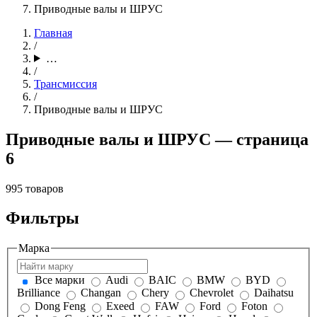
Приводные валы и ШРУС
Главная
/
…
/
Трансмиссия
/
Приводные валы и ШРУС
Приводные валы и ШРУС — страница
6
995 товаров
Фильтры
Марка
Все марки
Audi
BAIC
BMW
BYD
Brilliance
Changan
Chery
Chevrolet
Daihatsu
Dong Feng
Exeed
FAW
Ford
Foton