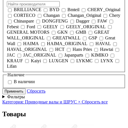
BRILLIANCE
BYD
Bmteil
CHERY_Original
CORTECO
Changan
Changan_Original
Chery
Chinaspare
DONGFENG
Dagger
FAW
Febest
Ford
GEELY
GEELY_ORIGINAL
GENERAL MOTORS
GKN
GMB
GREAT
WALL_ORIGINAL
GREATWALL
GSP
Great
Wall
HAIMA
HAIMA_ORIGINAL
HAVAL
HAVAL_ORIGINAL
HCT
Hans Pries
Hawtai
JAC
JAC_ORIGINAL
Japanparts
KIMIKO
KRAUF
Kaiyi
LUXGEN
LYKMC
LYNX
Lifan
Наличие
В наличии
Сбросить
Применить
Фильтры
Категория: Приводные валы и ШРУС
×
Сбросить все
Товары