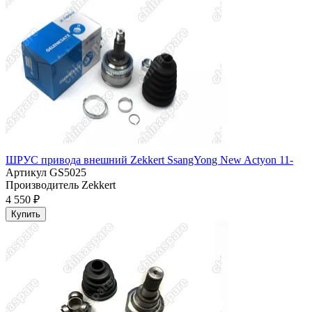
ШРУС привода внешний Zekkert SsangYong New Actyon 11-
Артикул
GS5025
Производитель
Zekkert
4 550 ₽
Купить