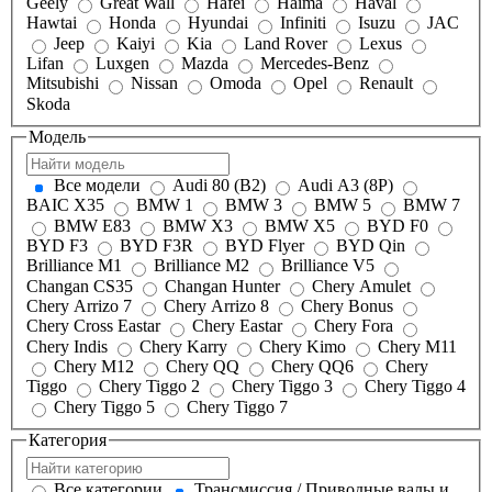
Geely
Great Wall
Hafei
Haima
Haval
Hawtai
Honda
Hyundai
Infiniti
Isuzu
JAC
Jeep
Kaiyi
Kia
Land Rover
Lexus
Lifan
Luxgen
Mazda
Mercedes-Benz
Mitsubishi
Nissan
Omoda
Opel
Renault
Skoda
Модель
Все модели
Audi 80 (B2)
Audi A3 (8P)
BAIC X35
BMW 1
BMW 3
BMW 5
BMW 7
BMW E83
BMW X3
BMW X5
BYD F0
BYD F3
BYD F3R
BYD Flyer
BYD Qin
Brilliance M1
Brilliance M2
Brilliance V5
Changan CS35
Changan Hunter
Chery Amulet
Chery Arrizo 7
Chery Arrizo 8
Chery Bonus
Chery Cross Eastar
Chery Eastar
Chery Fora
Chery Indis
Chery Karry
Chery Kimo
Chery M11
Chery M12
Chery QQ
Chery QQ6
Chery
Tiggo
Chery Tiggo 2
Chery Tiggo 3
Chery Tiggo 4
Chery Tiggo 5
Chery Tiggo 7
Категория
Все категории
Трансмиссия / Приводные валы и