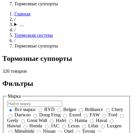
Тормозные суппорты
Главная
/
…
/
Тормозная система
/
Тормозные суппорты
Тормозные суппорты
326 товаров
Фильтры
Марка
Все марки
BYD
Belgee
Brilliance
Chery
Daewoo
Dong Feng
Exeed
FAW
Ford
Geely
Great Wall
Hafei
Haima
Haval
Hawtai
Honda
JAC
Lexus
Lifan
Luxgen
Mitsubishi
Nissan
Opel
Toyota