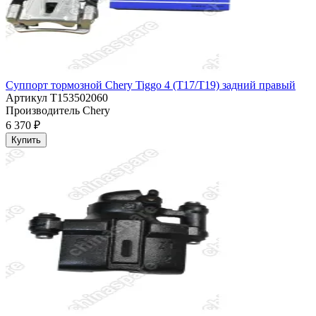
Суппорт тормозной Chery Tiggo 4 (T17/T19) задний правый
Артикул
T153502060
Производитель
Chery
6 370 ₽
Купить