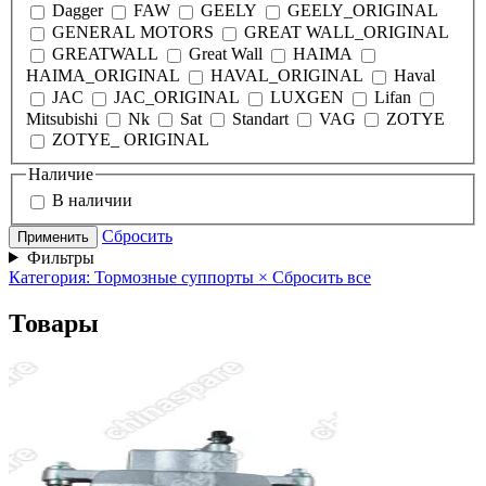
Dagger
FAW
GEELY
GEELY_ORIGINAL
GENERAL MOTORS
GREAT WALL_ORIGINAL
GREATWALL
Great Wall
HAIMA
HAIMA_ORIGINAL
HAVAL_ORIGINAL
Haval
JAC
JAC_ORIGINAL
LUXGEN
Lifan
Mitsubishi
Nk
Sat
Standart
VAG
ZOTYE
ZOTYE_ ORIGINAL
Наличие
В наличии
Сбросить
Применить
Фильтры
Категория: Тормозные суппорты
×
Сбросить все
Товары