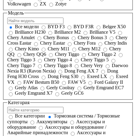
Volkswagen
ZX
Zotye
Модель
Все модели
BYD F3
BYD F3R
Belgee X50
Brilliance H230
Brilliance M2
Brilliance V5
Chery Amulet
Chery Bonus
Chery Bonus 3
Chery
Cross Eastar
Chery Eastar
Chery Fora
Chery Indis
Chery Kimo
Chery M11
Chery M12
Chery
QQ
Chery QQ6
Chery Tiggo
Chery Tiggo 2
Chery Tiggo 3
Chery Tiggo 4
Chery Tiggo 5
Chery Tiggo 7
Chery Tiggo 8
Chery Very
Daewoo
Nexia R3 (Ravon Nexia)
Dong Feng AX 7
Dong
Feng H30 Cross
Dong Feng S30
Exeed LX
Exeed
VX
FAW Besturn B50
FAW V5
Ford Galaxy II
Geely Atlas
Geely Coolray
Geely Emgrand EC7
Geely Emgrand X7
Geely GC6
Категория
Все категории
Тормозная система / Тормозные
суппорты
Аккумуляторы
Аксессуары и
оборудование
Аксессуары и оборудование /
Аварийные принадлежности
Аксессуары и