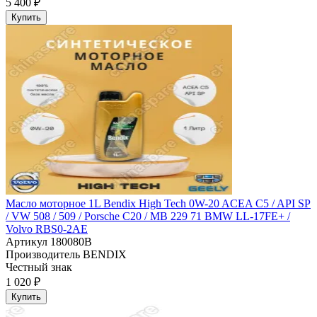
5 400 ₽
Купить
Масло моторное 1L Bendix High Tech 0W-20 ACEA C5 / API SP
/ VW 508 / 509 / Porsche C20 / MB 229 71 BMW LL-17FE+ /
Volvo RBS0-2AE
Артикул
180080B
Производитель
BENDIX
Честный знак
1 020 ₽
Купить