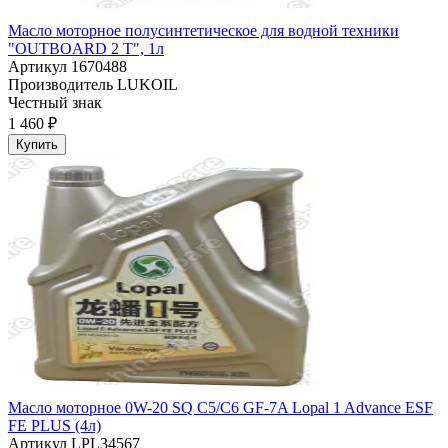
Масло моторное полусинтетическое для водной техники
"OUTBOARD 2 T", 1л
Артикул
1670488
Производитель
LUKOIL
Честный знак
1 460 ₽
Купить
Масло моторное 0W-20 SQ C5/C6 GF-7A Lopal 1 Advance ESF
FE PLUS (4л)
Артикул
LPL34567