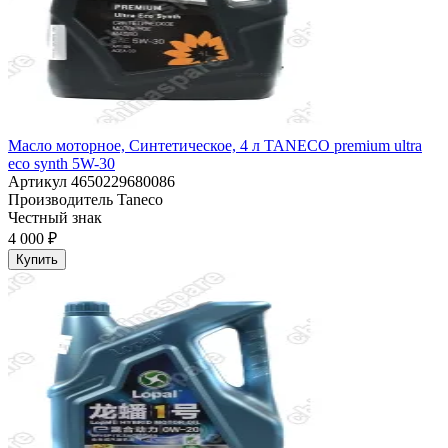
Масло моторное, Синтетическое, 4 л TANECO premium ultra
eco synth 5W-30
Артикул
4650229680086
Производитель
Taneco
Честный знак
4 000 ₽
Купить