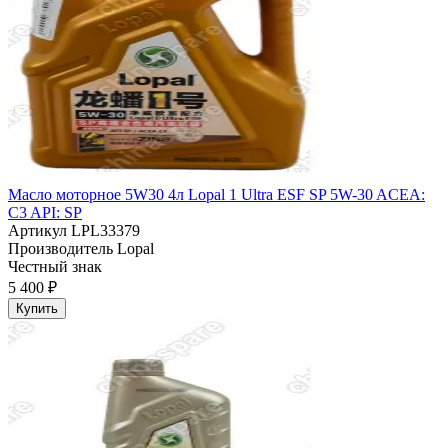
Масло моторное 5W30 4л Lopal 1 Ultra ESF SP 5W-30 ACEA:
C3 API: SP
Артикул
LPL33379
Производитель
Lopal
Честный знак
5 400 ₽
Купить