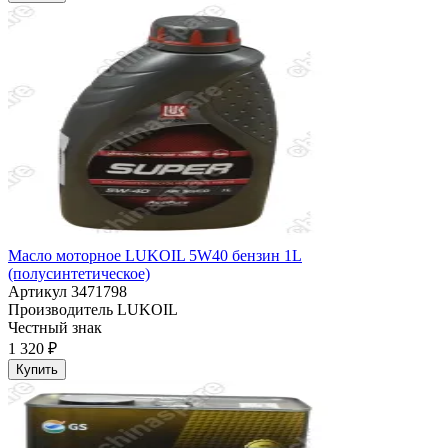
Масло моторное LUKOIL 5W40 бензин 1L
(полусинтетическое)
Артикул
3471798
Производитель
LUKOIL
Честный знак
1 320 ₽
Купить