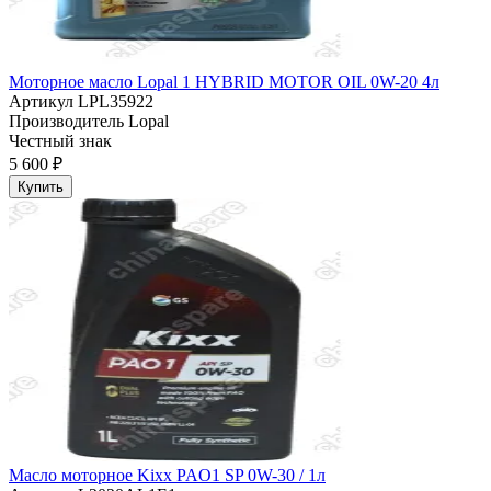
Моторное масло Lopal 1 HYBRID MOTOR OIL 0W-20 4л
Артикул
LPL35922
Производитель
Lopal
Честный знак
5 600 ₽
Купить
Масло моторное Kixx PAO1 SP 0W-30 / 1л