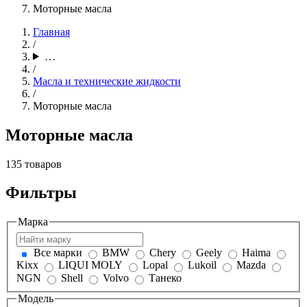
Моторные масла
Главная
/
…
/
Масла и технические жидкости
/
Моторные масла
Моторные масла
135 товаров
Фильтры
Марка
Все марки
BMW
Chery
Geely
Haima
Kixx
LIQUI MOLY
Lopal
Lukoil
Mazda
NGN
Shell
Volvo
Танеко
Модель