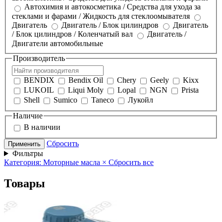
Автохимия и автокосметика / Средства для ухода за
стеклами и фарами / Жидкость для стеклоомывателя
Двигатель
Двигатель / Блок цилиндров
Двигатель
/ Блок цилиндров / Коленчатый вал
Двигатель /
Двигатели автомобильные
Производитель
BENDIX
Bendix Oil
Chery
Geely
Kixx
LUKOIL
Liqui Moly
Lopal
NGN
Prista
Shell
Sumico
Taneco
Лукойл
Наличие
В наличии
Сбросить
Применить
Фильтры
Категория: Моторные масла
×
Сбросить все
Товары