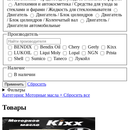
Автохимия и автокосметика / Средства для ухода за
стеклами и фарами / Жидкость для стеклоомывателя
Двигатель
Двигатель / Блок цилиндров
Двигатель
/ Блок цилиндров / Коленчатый вал
Двигатель /
Двигатели автомобильные
Производитель
BENDIX
Bendix Oil
Chery
Geely
Kixx
LUKOIL
Liqui Moly
Lopal
NGN
Prista
Shell
Sumico
Taneco
Лукойл
Наличие
В наличии
Сбросить
Применить
Фильтры
Категория: Моторные масла
×
Сбросить все
Товары