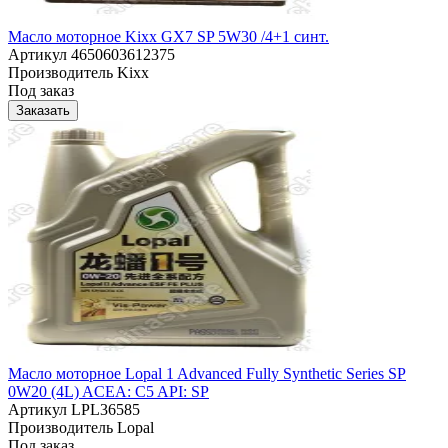
Масло моторное Kixx GX7 SP 5W30 /4+1 синт.
Артикул
4650603612375
Производитель
Kixx
Под заказ
Заказать
Масло моторное Lopal 1 Advanced Fully Synthetic Series SP
0W20 (4L) ACEA: C5 API: SP
Артикул
LPL36585
Производитель
Lopal
Под заказ