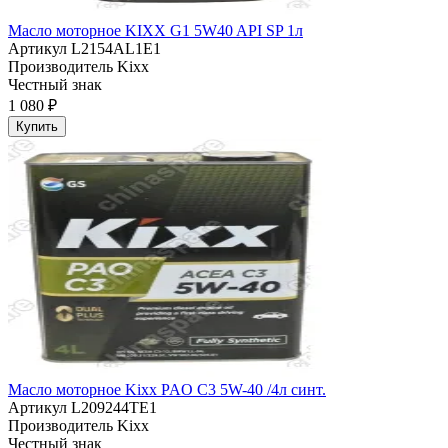
Масло моторное KIXX G1 5W40 API SP 1л
Артикул
L2154AL1E1
Производитель
Kixx
Честный знак
1 080 ₽
Купить
Масло моторное Kixx PAO C3 5W-40 /4л синт.
Артикул
L209244TE1
Производитель
Kixx
Честный знак