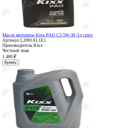
Масло моторное Kixx PAO C3 5W-30 /1л синт.
Артикул
L2091AL1E1
Производитель
Kixx
Честный знак
1 480 ₽
Купить