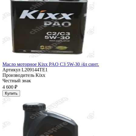
Масло моторное Kixx PAO C3 5W-30 /4л синт.
Артикул
L209144TE1
Производитель
Kixx
Честный знак
4 600 ₽
Купить