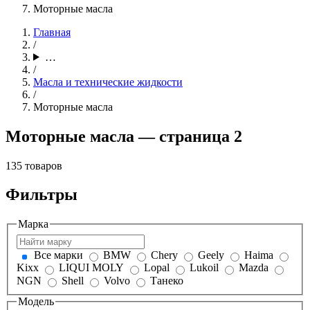
Моторные масла
Главная
/
…
/
Масла и технические жидкости
/
Моторные масла
Моторные масла — страница 2
135 товаров
Фильтры
Марка
Все марки
BMW
Chery
Geely
Haima
Kixx
LIQUI MOLY
Lopal
Lukoil
Mazda
NGN
Shell
Volvo
Танеко
Модель