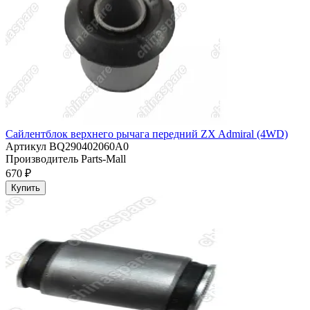
Сайлентблок верхнего рычага передний ZX Admiral (4WD)
Артикул
BQ290402060A0
Производитель
Parts-Mall
670 ₽
Купить