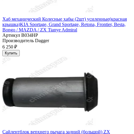
Хаб механический Колесные хабы (2шт) усиленные(красная
крышка)KIA Sportage, Grand Sportage, Retona, Frontier, Besta,
Bongo / MAZDA / ZX Tianye Admiral
Артикул
B034HP
Производитель
Dagger
6 250 ₽
Купить
Сайлентблок верхнего рычага задний (большой) ZX