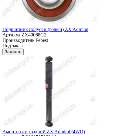
Подшипник полуоси (голый) ZX Admiral
Артикул
ZX40068G2
Производитель
Febest
Под заказ
Заказать
Амортизатор задний ZX Admiral (4WD)