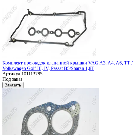
Комплект прокладок клапанной крышки VAG A3, A4, A6, TT /
Volkswagen Golf III, IV, Passat B5/Sharan 1,8T
Артикул
101113785
Под заказ
Заказать