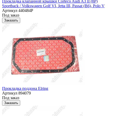
Прокладка клапанной крышки Corteco Audi A3 II (8P)
Sportback / Volkswagen Golf VI, Jetta III, Passat (B6), Polo V
Артикул
440484P
Под заказ
Заказать
Прокладка поддона Elring
Артикул
894079
Под заказ
Заказать