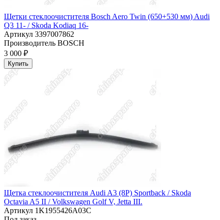
Щетки стеклоочистителя Bosch Aero Twin (650+530 мм) Audi
Q3 11- / Skoda Kodiaq 16-
Артикул
3397007862
Производитель
BOSCH
3 000 ₽
Купить
Щетка стеклоочистителя Audi A3 (8P) Sportback / Skoda
Octavia A5 II / Volkswagen Golf V, Jetta III.
Артикул
1K1955426A03C
Под заказ