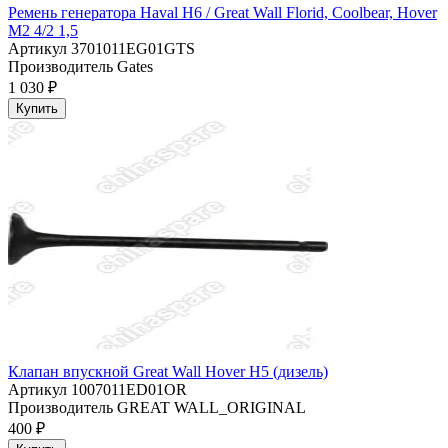
Ремень генератора Haval H6 / Great Wall Florid, Coolbear, Hover
M2 4/2 1,5
Артикул
3701011EG01GTS
Производитель
Gates
1 030 ₽
Купить
Клапан впускной Great Wall Hover H5 (дизель)
Артикул
1007011ED01OR
Производитель
GREAT WALL_ORIGINAL
400 ₽