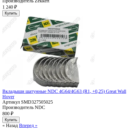
Производитель
Zekkert
1 240 ₽
Купить
Вкладыши шатунные NDC 4G64/4G63 (R1, +0,25) Great Wall
Hover
Артикул
SMD327505025
Производитель
NDC
800 ₽
Купить
« Назад
Вперед »