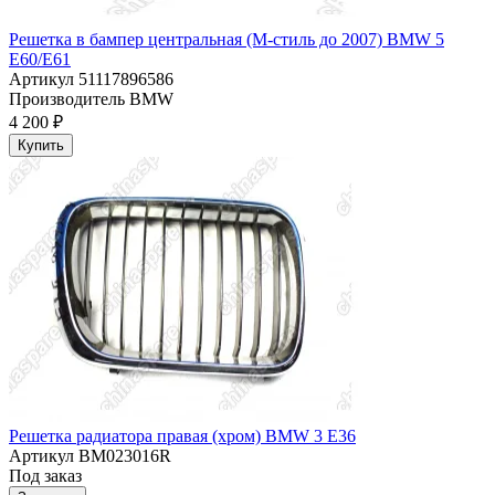
Решетка в бампер центральная (М-стиль до 2007) BMW 5
E60/E61
Артикул
51117896586
Производитель
BMW
4 200 ₽
Купить
Решетка радиатора правая (хром) BMW 3 E36
Артикул
BM023016R
Под заказ