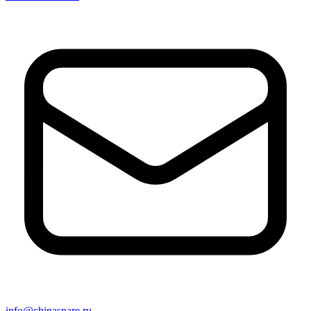
info@chinaspare.ru