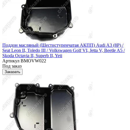
Поддон масляный (Шестиступенчатая АКПП) Audi A3 (8P) /
Seat Leon II, Toledo III / Volkswagen Golf VI, Jetta V, Beetle A5 /
Skoda Octavia II, Superb II, Yeti
Артикул
BMOVW022
Под заказ
Заказать