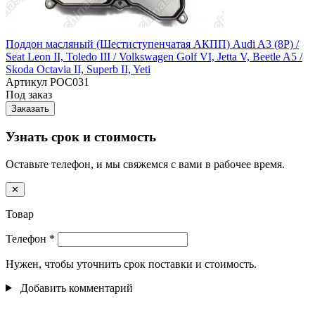
Поддон масляный (Шестиступенчатая АКПП) Audi A3 (8P) /
Seat Leon II, Toledo III / Volkswagen Golf VI, Jetta V, Beetle A5 /
Skoda Octavia II, Superb II, Yeti
Артикул
POC031
Под заказ
Заказать
Узнать срок и стоимость
Оставьте телефон, и мы свяжемся с вами в рабочее время.
✕
Товар
Телефон
*
Нужен, чтобы уточнить срок поставки и стоимость.
Добавить комментарий