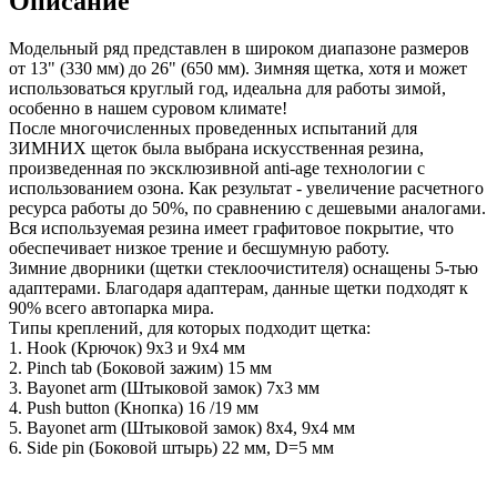
Описание
Модельный ряд представлен в широком диапазоне размеров
от 13" (330 мм) до 26" (650 мм). Зимняя щетка, хотя и может
использоваться круглый год, идеальна для работы зимой,
особенно в нашем суровом климате!
После многочисленных проведенных испытаний для
ЗИМНИХ щеток была выбрана искусственная резина,
произведенная по эксклюзивной anti-age технологии с
использованием озона. Как результат - увеличение расчетного
ресурса работы до 50%, по сравнению с дешевыми аналогами.
Вся используемая резина имеет графитовое покрытие, что
обеспечивает низкое трение и бесшумную работу.
Зимние дворники (щетки стеклоочистителя) оснащены 5-тью
адаптерами. Благодаря адаптерам, данные щетки подходят к
90% всего автопарка мира.
Типы креплений, для которых подходит щетка:
1. Hook (Крючок) 9х3 и 9х4 мм
2. Pinch tab (Боковой зажим) 15 мм
3. Bayonet arm (Штыковой замок) 7х3 мм
4. Push button (Кнопка) 16 /19 мм
5. Bayonet arm (Штыковой замок) 8х4, 9x4 мм
6. Side pin (Боковой штырь) 22 мм, D=5 мм