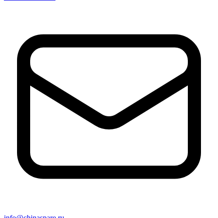
info@chinaspare.ru