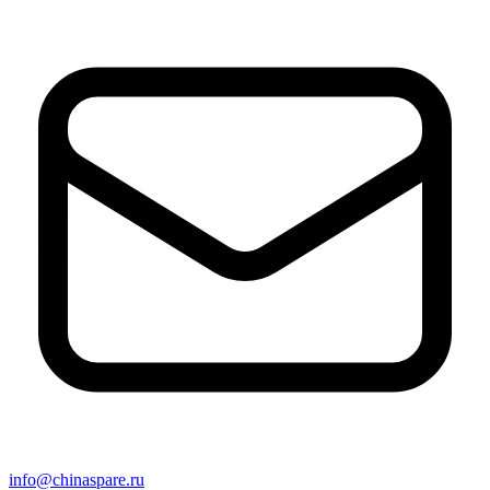
info@chinaspare.ru