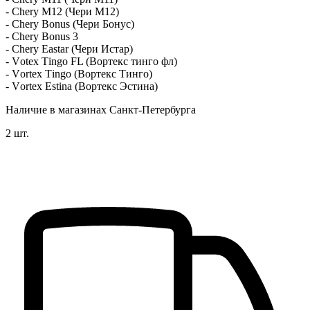
- Chery М12 (Чеpи M12)
- Сhеry Воnus (Чери Бонус)
- Сhеry Воnus 3
- Сhеry Еаstаr (Чери Истар)
- Vоtех Тingо FL (Вортекс тинго фл)
- Vоrtех Тingо (Вортекс Тинго)
- Vоrtех Еstinа (Вортекс Эстина)
Наличие в магазинах Санкт-Петербурга
2 шт.