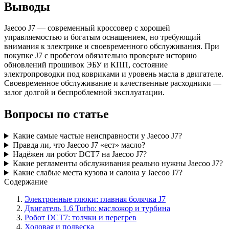
Выводы
Jaecoo J7 — современный кроссовер с хорошей
управляемостью и богатым оснащением, но требующий
внимания к электрике и своевременного обслуживания. При
покупке J7 с пробегом обязательно проверьте историю
обновлений прошивок ЭБУ и КПП, состояние
электропроводки под ковриками и уровень масла в двигателе.
Своевременное обслуживание и качественные расходники —
залог долгой и беспроблемной эксплуатации.
Вопросы по статье
Какие самые частые неисправности у Jaecoo J7?
Правда ли, что Jaecoo J7 «ест» масло?
Надёжен ли робот DCT7 на Jaecoo J7?
Какие регламенты обслуживания реально нужны Jaecoo J7?
Какие слабые места кузова и салона у Jaecoo J7?
Содержание
Электронные глюки: главная болячка J7
Двигатель 1.6 Turbo: масложор и турбина
Робот DCT7: толчки и перегрев
Ходовая и подвеска