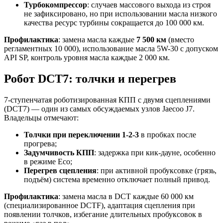
Турбокомпрессор
: случаев массового выхода из строя
не зафиксировано, но при использовании масла низкого
качества ресурс турбины сокращается до 100 000 км.
Профилактика
: замена масла каждые
7 500 км
(вместо
регламентных 10 000), использование масла 5W-30 с допуском
API SP, контроль уровня масла каждые 2 000 км.
Робот DCT7: толчки и перегрев
7-ступенчатая роботизированная КПП с двумя сцеплениями
(DCT7) — один из самых обсуждаемых узлов Jaecoo J7.
Владельцы отмечают:
Толчки при переключении 1-2-3
в пробках после
прогрева;
Задумчивость КПП
: задержка при кик-дауне, особенно
в режиме Eco;
Перегрев сцепления
: при активной пробуксовке (грязь,
подъём) система временно отключает полный привод.
Профилактика
: замена масла в DCT каждые 60 000 км
(специализированное DCTF), адаптация сцепления при
появлении толчков, избегание длительных пробуксовок в