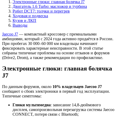
Электронные глюки: главная болячка J7
Двигатель 1.6 Turbo: масложор и турбина
Робот DCT7: толчки и перегрев
Ходовая и подвеска
Кузов и ЛКП
Выводы
Jaecoo J7
— компактный кроссовер с премиальными
амбициями, который с 2024 года активно продаётся в России.
При пробегах 30 000–60 000 км владельцы начинают
фиксировать характерные неисправности. В этой статье
собраны типичные проблемы на основе отзывов и форумов
(Drive2, Drom), а также рекомендации по профилактике.
Электронные глюки: главная болячка
J7
По данным форумов, около
10% владельцев Jaecoo J7
сообщают о сбоях электроники в первый год эксплуатации.
Типичные симптомы:
Глюки мультимедиа
: зависание 14,8-дюймового
дисплея, самопроизвольная перезагрузка системы Jaecoo
CONNECT, потеря связи с Bluetooth;