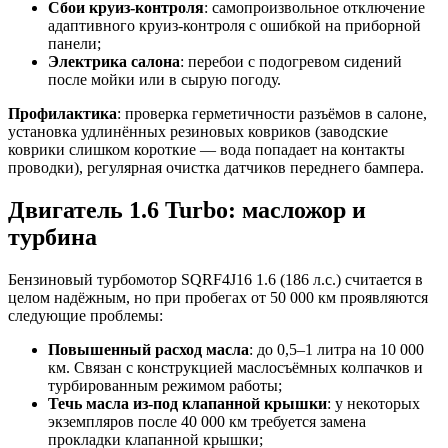
Сбои круиз-контроля
: самопроизвольное отключение
адаптивного круиз-контроля с ошибкой на приборной
панели;
Электрика салона
: перебои с подогревом сидений
после мойки или в сырую погоду.
Профилактика
: проверка герметичности разъёмов в салоне,
установка удлинённых резиновых ковриков (заводские
коврики слишком короткие — вода попадает на контакты
проводки), регулярная очистка датчиков переднего бампера.
Двигатель 1.6 Turbo: масложор и
турбина
Бензиновый турбомотор SQRF4J16 1.6 (186 л.с.) считается в
целом надёжным, но при пробегах от 50 000 км проявляются
следующие проблемы:
Повышенный расход масла
: до 0,5–1 литра на 10 000
км. Связан с конструкцией маслосъёмных колпачков и
турбированным режимом работы;
Течь масла из-под клапанной крышки
: у некоторых
экземпляров после 40 000 км требуется замена
прокладки клапанной крышки;