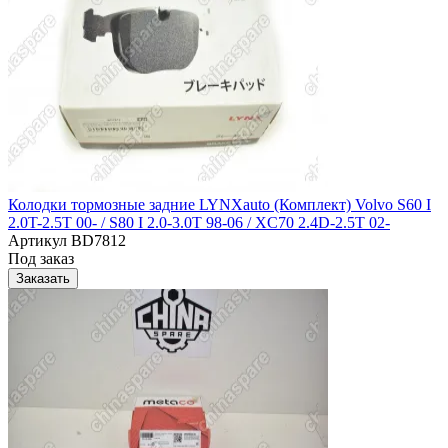
Колодки тормозные задние LYNXauto (Комплект) Volvo S60 I
2.0T-2.5T 00- / S80 I 2.0-3.0T 98-06 / XC70 2.4D-2.5T 02-
Артикул
BD7812
Под заказ
Заказать