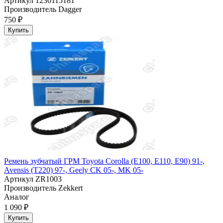
Артикул
1236115181
Производитель
Dagger
750 ₽
Купить
Ремень зубчатый ГРМ Toyota Corolla (E100, E110, E90) 91-,
Avensis (T220) 97-, Geely CK 05-, MK 05-
Артикул
ZR1003
Производитель
Zekkert
Аналог
1 090 ₽
Купить