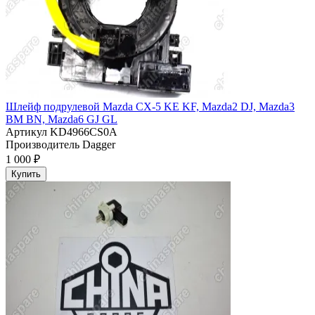
Шлейф подрулевой Mazda CX-5 KE KF, Mazda2 DJ, Mazda3
BM BN, Mazda6 GJ GL
Артикул
KD4966CS0A
Производитель
Dagger
1 000 ₽
Купить