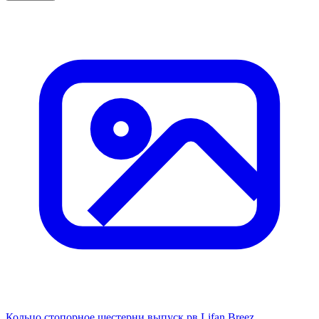
Кольцо стопорное шестерни выпуск рв Lifan Breez