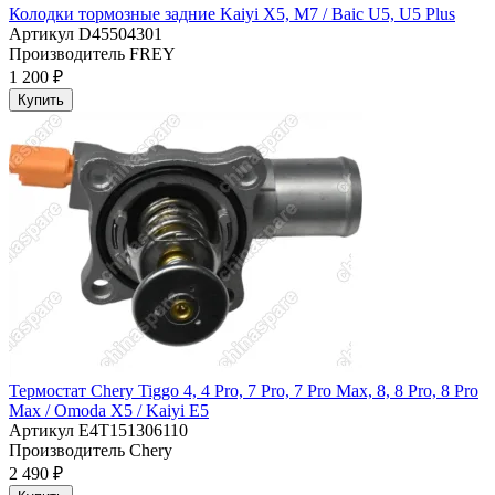
Колодки тормозные задние Kaiyi X5, M7 / Baic U5, U5 Plus
Артикул
D45504301
Производитель
FREY
1 200 ₽
Купить
Термостат Chery Tiggo 4, 4 Pro, 7 Pro, 7 Pro Max, 8, 8 Pro, 8 Pro
Max / Omoda X5 / Kaiyi E5
Артикул
E4T151306110
Производитель
Chery
2 490 ₽