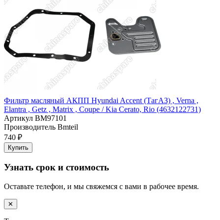
Фильтр масляный АКПП Hyundai Accent (ТагАЗ) , Verna ,
Elantra , Getz , Matrix , Coupе / Kia Cerato, Rio (4632122731)
Артикул
BM97101
Производитель
Bmteil
740 ₽
Купить
Узнать срок и стоимость
Оставьте телефон, и мы свяжемся с вами в рабочее время.
✕