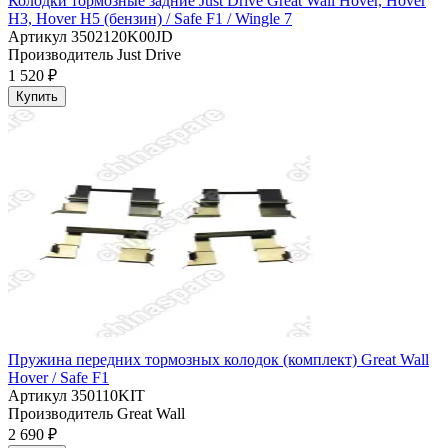
Колодки тормозные задние Just Drive Great Wall Hover, Hover
H3, Hover H5 (бензин) / Safe F1 / Wingle 7
Артикул
3502120K00JD
Производитель
Just Drive
1 520 ₽
Купить
Пружина передних тормозных колодок (комплект) Great Wall
Hover / Safe F1
Артикул
350110KIT
Производитель
Great Wall
2 690 ₽