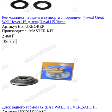
Ремкомплект переднего суппорта с поршнями (45мм) Great
Wall Hover H5 дизель,Haval H5 Turbo
Артикул
H5TURBOREP
Производитель
MASTER KIT
2 460 ₽
Купить
Диск заднего тормоза GREAT WALL HOVER,SAFE F1
Артикул
3502011K00AST