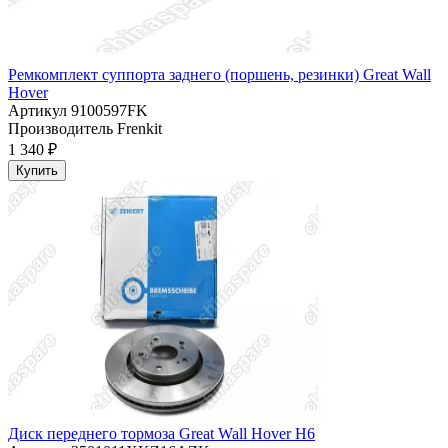
Ремкомплект суппорта заднего (поршень, резинки) Great Wall
Hover
Артикул
9100597FK
Производитель
Frenkit
1 340 ₽
Купить
Диск переднего тормоза Great Wall Hover H6