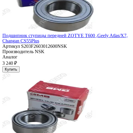
Подшипник ступицы передней ZOTYE T600 ,Geely Atlas/X7,
Changan CS55Plus
Артикул
S203F2603012600NSK
Производитель
NSK
Аналог
3 240 ₽
Купить