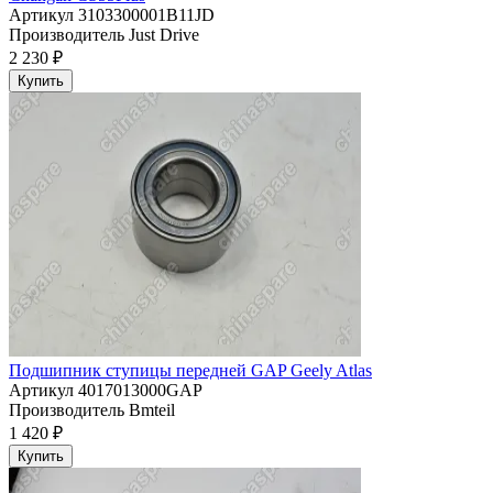
Артикул
3103300001B11JD
Производитель
Just Drive
2 230 ₽
Купить
Подшипник ступицы передней GAP Geely Atlas
Артикул
4017013000GAP
Производитель
Bmteil
1 420 ₽
Купить