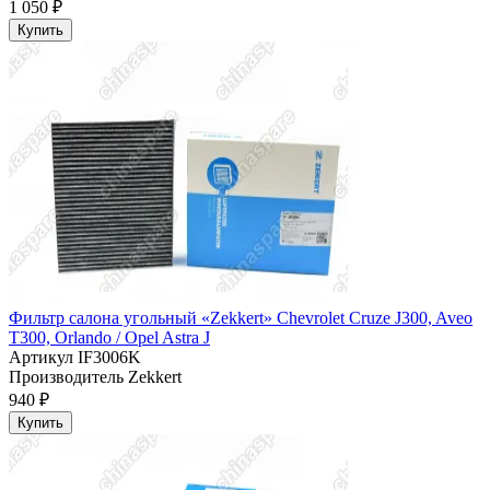
1 050 ₽
Купить
Фильтр салона угольный «Zekkert» Chevrolet Cruze J300, Aveo
T300, Orlando / Opel Astra J
Артикул
IF3006K
Производитель
Zekkert
940 ₽
Купить