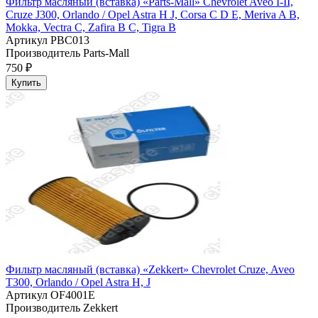
Фильтр масляный (вставка) «Parts-Mall» Chevrolet Aveo I-II,
Cruze J300, Orlando / Opel Astra H J, Corsa C D E, Meriva A B,
Mokka, Vectra C, Zafira B C, Tigra B
Артикул
PBC013
Производитель
Parts-Mall
750 ₽
Купить
Фильтр масляный (вставка) «Zekkert» Chevrolet Cruze, Aveo
T300, Orlando / Opel Astra H, J
Артикул
OF4001E
Производитель
Zekkert