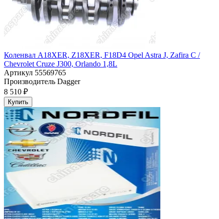
Коленвал A18XER, Z18XER, F18D4 Opel Astra J, Zafira C /
Chevrolet Cruze J300, Orlando 1,8L
Артикул
55569765
Производитель
Dagger
8 510 ₽
Купить