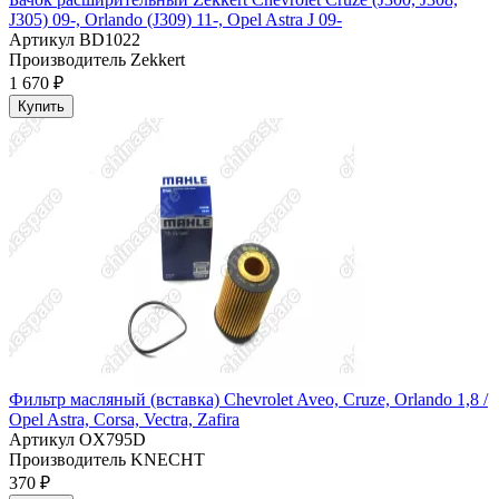
J305) 09-, Orlando (J309) 11-, Opel Astra J 09-
Артикул
BD1022
Производитель
Zekkert
1 670 ₽
Купить
Фильтр масляный (вставка) Chevrolet Aveo, Cruze, Orlando 1,8 /
Opel Astra, Corsa, Vectra, Zafira
Артикул
OX795D
Производитель
KNECHT
370 ₽