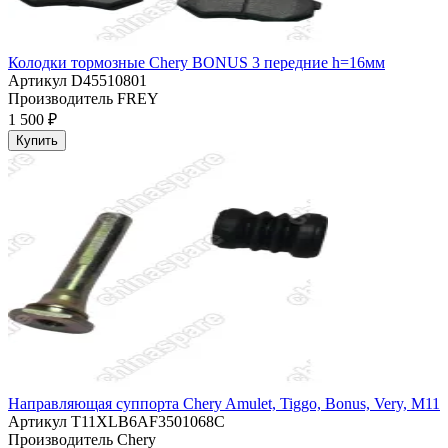
Колодки тормозные Chery BONUS 3 передние h=16мм
Артикул
D45510801
Производитель
FREY
1 500 ₽
Купить
Направляющая суппорта Chery Amulet, Tiggo, Bonus, Very, M11
Артикул
T11XLB6AF3501068C
Производитель
Chery