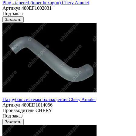
Plug - tapered (inner hexagon) Chery Amulet
Артикул
480EF1002031
Под заказ
Заказать
Патрубок системы охлаждения Chery Amulet
Артикул
480ED1014056
Производитель
CHERY
Под заказ
Заказать