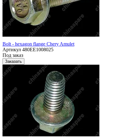
Bolt - hexagon flange Chery Amulet
Артикул
480EE1008025
Под заказ
Заказать