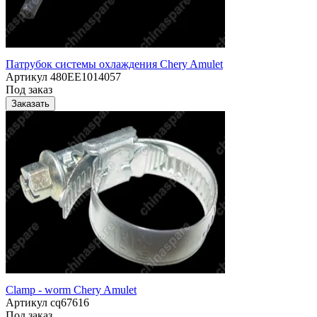
Патрубок системы охлаждения Chery Amulet
Артикул
480EE1014057
Под заказ
Заказать
Clamp - worm Chery Amulet
Артикул
cq67616
Под заказ