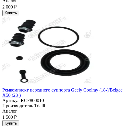
Аналог
2 000 ₽
Купить
Ремкомплект переднего суппорта Geely Coolray (18-)/Belgee
X50 (23-)
Артикул
RCF800010
Производитель
Trialli
Аналог
1 500 ₽
Купить