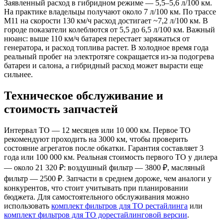
Заявленный расход в гибридном режиме — 5,5–5,6 л/100 км.
На практике владельцы получают около 7 л/100 км. По трассе
М11 на скорости 130 км/ч расход достигает ~7,2 л/100 км. В
городе показатели колеблются от 5,5 до 6,5 л/100 км. Важный
нюанс: выше 110 км/ч батарея перестает заряжаться от
генератора, и расход топлива растет. В холодное время года
реальный пробег на электротяге сокращается из-за подогрева
батареи и салона, а гибридный расход может вырасти еще
сильнее.
Техническое обслуживание и
стоимость запчастей
Интервал ТО — 12 месяцев или 10 000 км. Первое ТО
рекомендуют проходить на 3000 км, чтобы проверить
состояние агрегатов после обкатки. Гарантия составляет 3
года или 100 000 км. Реальная стоимость первого ТО у дилера
— около 21 320 ₽: воздушный фильтр — 3800 ₽, масляный
фильтр — 2500 ₽. Запчасти в среднем дороже, чем аналоги у
конкурентов, что стоит учитывать при планировании
бюджета. Для самостоятельного обслуживания можно
использовать
комплект фильтров для ТО рестайлинга
или
комплект фильтров для ТО дорестайлинговой версии
.