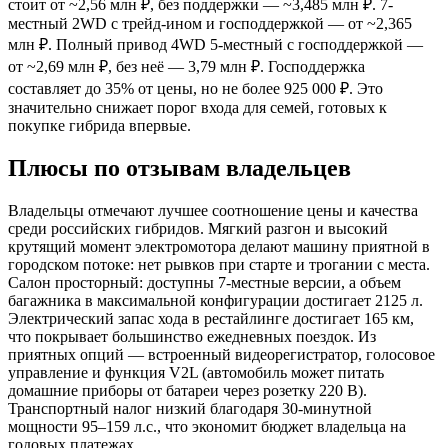
стоит от ~2,56 млн ₽, без поддержки — ~3,485 млн ₽. 7-
местный 2WD с трейд-ином и господдержкой — от ~2,365
млн ₽. Полный привод 4WD 5-местный с господдержкой —
от ~2,69 млн ₽, без неё — 3,79 млн ₽. Господдержка
составляет до 35% от цены, но не более 925 000 ₽. Это
значительно снижает порог входа для семей, готовых к
покупке гибрида впервые.
Плюсы по отзывам владельцев
Владельцы отмечают лучшее соотношение цены и качества
среди российских гибридов. Мягкий разгон и высокий
крутящий момент электромотора делают машину приятной в
городском потоке: нет рывков при старте и трогании с места.
Салон просторный: доступны 7-местные версии, а объем
багажника в максимальной конфигурации достигает 2125 л.
Электрический запас хода в рестайлинге достигает 165 км,
что покрывает большинство ежедневных поездок. Из
приятных опций — встроенный видеорегистратор, голосовое
управление и функция V2L (автомобиль может питать
домашние приборы от батареи через розетку 220 В).
Транспортный налог низкий благодаря 30-минутной
мощности 95–159 л.с., что экономит бюджет владельца на
годовых платежах.