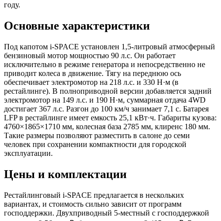
году.
Основные характеристики
Под капотом i-SPACE установлен 1,5-литровый атмосферный
бензиновый мотор мощностью 90 л.с. Он работает
исключительно в режиме генератора и непосредственно не
приводит колеса в движение. Тягу на переднюю ось
обеспечивает электромотор на 218 л.с. и 330 Н·м (в
рестайлинге). В полноприводной версии добавляется задний
электромотор на 149 л.с. и 190 Н·м, суммарная отдача 4WD
достигает 367 л.с. Разгон до 100 км/ч занимает 7,1 с. Батарея
LFP в рестайлинге имеет емкость 25,1 кВт·ч. Габариты кузова:
4760×1865×1710 мм, колесная база 2785 мм, клиренс 180 мм.
Такие размеры позволяют разместить в салоне до семи
человек при сохранении компактности для городской
эксплуатации.
Цены и комплектации
Рестайлинговый i-SPACE предлагается в нескольких
вариантах, и стоимость сильно зависит от программ
господдержки. Двухприводный 5-местный с господдержкой