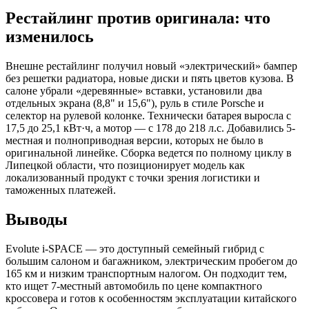
Рестайлинг против оригинала: что
изменилось
Внешне рестайлинг получил новый «электрический» бампер
без решетки радиатора, новые диски и пять цветов кузова. В
салоне убрали «деревянные» вставки, установили два
отдельных экрана (8,8" и 15,6"), руль в стиле Porsche и
селектор на рулевой колонке. Технически батарея выросла с
17,5 до 25,1 кВт·ч, а мотор — с 178 до 218 л.с. Добавились 5-
местная и полноприводная версии, которых не было в
оригинальной линейке. Сборка ведется по полному циклу в
Липецкой области, что позиционирует модель как
локализованный продукт с точки зрения логистики и
таможенных платежей.
Выводы
Evolute i-SPACE — это доступный семейный гибрид с
большим салоном и багажником, электрическим пробегом до
165 км и низким транспортным налогом. Он подходит тем,
кто ищет 7-местный автомобиль по цене компактного
кроссовера и готов к особенностям эксплуатации китайского