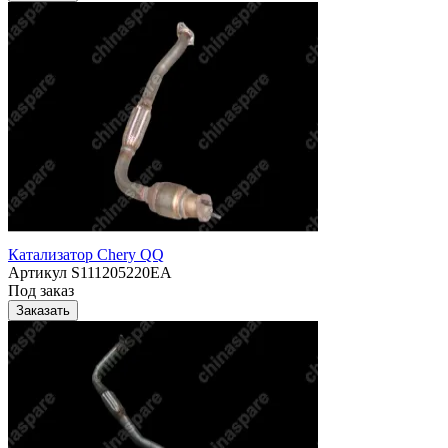
Катализатор Chery QQ
Артикул
S111205220EA
Под заказ
Заказать