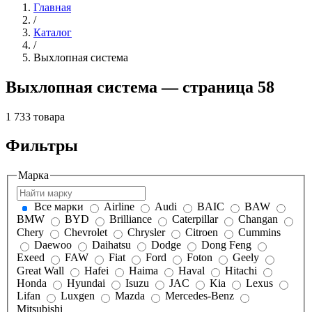
Главная
/
Каталог
/
Выхлопная система
Выхлопная система — страница 58
1 733 товара
Фильтры
Марка
Все марки
Airline
Audi
BAIC
BAW
BMW
BYD
Brilliance
Caterpillar
Changan
Chery
Chevrolet
Chrysler
Citroen
Cummins
Daewoo
Daihatsu
Dodge
Dong Feng
Exeed
FAW
Fiat
Ford
Foton
Geely
Great Wall
Hafei
Haima
Haval
Hitachi
Honda
Hyundai
Isuzu
JAC
Kia
Lexus
Lifan
Luxgen
Mazda
Mercedes-Benz
Mitsubishi