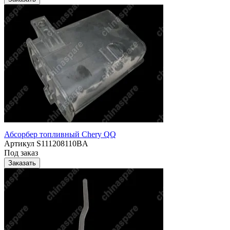
Абсорбер топливный Chery QQ
Артикул
S111208110BA
Под заказ
Заказать