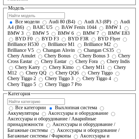
Модель
Все модели
Audi 80 (B4)
Audi A3 (8P)
Audi
A4 (B6)
BAIC U5
BAW Fenix 1044
BMW 1
BMW 3
BMW 5
BMW 6
BMW 7
BMW E83
BYD F0
BYD F3
BYD F3R
BYD Flyer
Brilliance H530
Brilliance M1
Brilliance M2
Brilliance V5
Changan Alsvin
Changan CS35
Chery Amulet
Chery Bonus
Chery Bonus 3
Chery
Cross Eastar
Chery Eastar
Chery Fora
Chery Indis
Chery Karry
Chery Kimo
Chery M11
Chery
M12
Chery QQ
Chery QQ6
Chery Tiggo
Chery Tiggo 2
Chery Tiggo 3
Chery Tiggo 4
Chery Tiggo 5
Chery Tiggo 7 Pro
Категория
Все категории
Выхлопная система
Аккумуляторы
Аксессуары и оборудование
Аксессуары и оборудование / Аварийные
принадлежности
Аксессуары и оборудование /
Багажные системы
Аксессуары и оборудование /
Багажные системы / Фаркопы
Аксессуары и