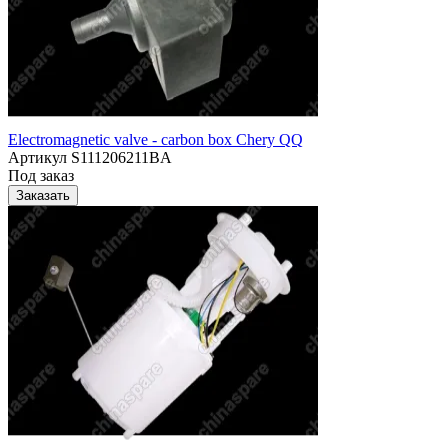
Electromagnetic valve - carbon box Chery QQ
Артикул
S111206211BA
Под заказ
Заказать