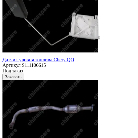
Датчик уровня топлива Chery QQ
Артикул
S111106615
Под заказ
Заказать