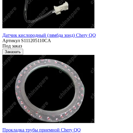
Датчик кислородный (лямбда зонд) Chery QQ
Артикул
S111205110CA
Под заказ
Заказать
Прокладка трубы приемной Chery QQ