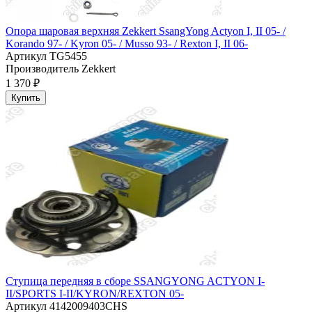
Опора шаровая верхняя Zekkert SsangYong Actyon I, II 05- /
Korando 97- / Kyron 05- / Musso 93- / Rexton I, II 06-
Артикул
TG5455
Производитель
Zekkert
1 370 ₽
Купить
Ступица передняя в сборе SSANGYONG ACTYON I-
II/SPORTS I-II/KYRON/REXTON 05-
Артикул
4142009403CHS