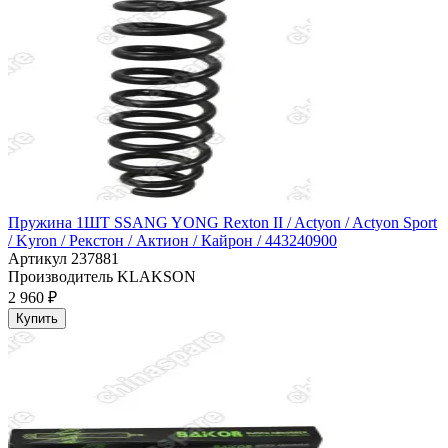
Пружина 1ШТ SSANG YONG Rexton II / Actyon / Actyon Sport
/ Kyron / Рекстон / Актион / Кайрон / 443240900
Артикул
237881
Производитель
KLAKSON
2 960 ₽
Купить