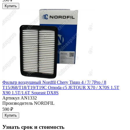
Купить
Фильтр воздушный Nordfil Chery Tiggo 4 / 7/ 7Pro / 8
T15/J68/T18/T19/T19C Omoda c5 JETOUR X70 / X70S 1.5T
X90 1.5T/1.6T Soueast DX8S
Артикул
AN1332
Производитель
NORDFIL
590 ₽
Купить
Узнать срок и стоимость