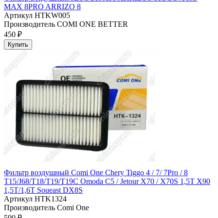
MAX 8PRO ARRIZO 8
Артикул
HTKW005
Производитель
COMI ONE BETTER
450 ₽
Купить
Фильтр воздушный Comi One Chery Tiggo 4 / 7/ 7Pro / 8
T15/J68/T18/T19/T19C Omoda C5 / Jetour X70 / X70S 1,5T X90
1,5T/1,6T Soueast DX8S
Артикул
HTK1324
Производитель
Comi One
590 ₽